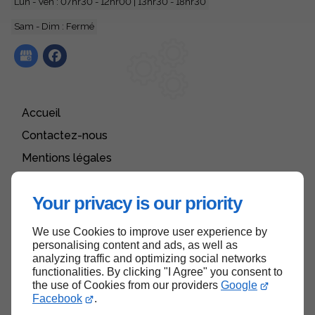
Lun - Ven : 07hr30 - 12hr00 | 13hr30 - 18hr30
Sam - Dim : Fermé
Accueil
Contactez-nous
Mentions légales
Plan du site
Your privacy is our priority
We use Cookies to improve user experience by
Haut de page
personalising content and ads, as well as
analyzing traffic and optimizing social networks
functionalities. By clicking "I Agree" you consent to
the use of Cookies from our providers
Google
Facebook
.